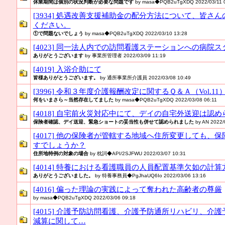
休業期間は個別の状況判断が必要な問題です
by masa◆PQB2uTgXDQ 2022/03/11 0
[3934] 処遇改善支援補助金の配分方法について、皆さ
ください。
①で問題ないでしょう
by masa◆PQB2uTgXDQ 2022/03/10 13:28
[4023] 同一法人内での訪問看護ステーションへの病院
ありがとうございます
by 事業所管理者 2022/03/09 11:19
[4019] 入浴介助にて
皆様ありがとうございます。
by 通所事業所介護員 2022/03/08 10:49
[3996] 令和３年度介護報酬改定に関するＱ＆Ａ（Vol.
何をいまさら～当然存在してました
by masa◆PQB2uTgXDQ 2022/03/08 06:11
[4018] 自宅前火災対応中にて、デイの自宅外送迎は認
保険者確認、デイ送迎、緊急ショートの妥当性も併せて認められました
by AN 2022/
[4017] 他の保険者が管轄する地域へ住所変更しても、
すでしょうか？
住所地特例の対象の場合
by 枕詞◆API/2SJFWU 2022/03/07 10:31
[4014] 特養における看護職員の人員配置基準欠如の計
ありがとうございました。
by 特養事務員◆PgJhaUQ6Io 2022/03/06 13:16
[4016] 偏った理論の実践によって奪われた高齢者の尊厳
by masa◆PQB2uTgXDQ 2022/03/06 09:18
[4015] 介護予防訪問看護、介護予防通所リハビリ、介
減算に関して…