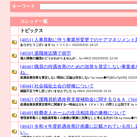
キーワード
スレッド一覧
トピックス
[4051] 人事異動に伴う事業所変更でのケアマネジメン
ありがとうございます
by トリスタン 2022/03/31 16:13
[4050] 退職後近隣で就労
個人情報の漏洩かどうかわかりませんが…
by HIKO 2022/03/31 12:34
[4046] 職員の待遇改善のための加算を算定しない事業
ね。
処遇改善加算を算定しない理由に正論は存在しない
by masa◆PQB2uTgXDQ 2022/0
[4044] 社会福祉士会の研修について
確認不足で申し訳ございませんでした
by HIKO 2022/03/30 15:31
[4042] 介護職員処遇改善支援補助金に関するＱ＆Ａ（V
処遇改善加算算定要件に関連する一時金はＱ＆Ａ（Ｖｏｌ３）の問１とは別です
by 
[4049] 軽費老人ホームの生活相談員の兼務について
管理者常勤１と相談員常勤１の兼務が業務に支障なしと考える方がバカ
by masa◆PQ
[4043] 令和４年度処遇改善計画書に記載されている但
い。