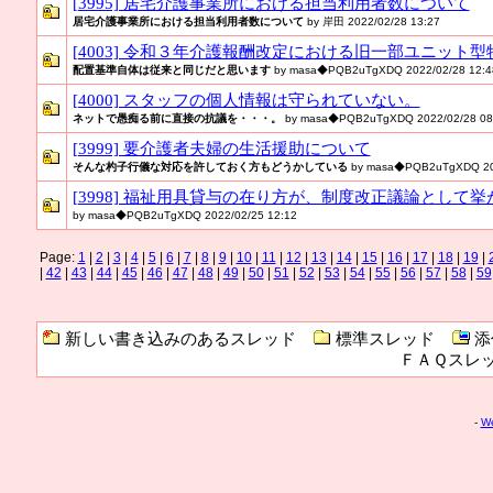
[3995] 居宅介護事業所における担当利用者数について
居宅介護事業所における担当利用者数について
by 岸田 2022/02/28 13:27
[4003] 令和３年介護報酬改定における旧一部ユニット
配置基準自体は従来と同じだと思います
by masa◆PQB2uTgXDQ 2022/02/28 12:4
[4000] スタッフの個人情報は守られていない。
ネットで愚痴る前に直接の抗議を・・・。
by masa◆PQB2uTgXDQ 2022/02/28 08
[3999] 要介護者夫婦の生活援助について
そんな杓子行儀な対応を許しておく方もどうかしている
by masa◆PQB2uTgXDQ 202
[3998] 福祉用具貸与の在り方が、制度改正議論として
by masa◆PQB2uTgXDQ 2022/02/25 12:12
Page:
1
|
2
|
3
|
4
|
5
|
6
|
7
|
8
|
9
|
10
|
11
|
12
|
13
|
14
|
15
|
16
|
17
|
18
|
19
|
|
42
|
43
|
44
|
45
|
46
|
47
|
48
|
49
|
50
|
51
|
52
|
53
|
54
|
55
|
56
|
57
|
58
|
59
新しい書き込みのあるスレッド
標準スレッド
添
ＦＡＱスレ
-
We