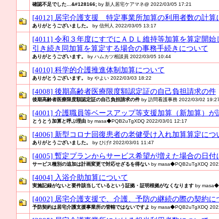
確認不足でした…&#128166;
by 新人居宅ケアマネ@ 2022/03/05 17:21
[4012] 居宅介護支援 特定事業所加算の利用者数の計
ありがとうございました。
by 信州人 2022/03/05 13:17
[4011] 令和３年度にすでにＡＤＬ維持等加算を算定開
引き続き同加算を算定する場合の事務手続きについて
ありがとうございます。
by ハムカツ相談員 2022/03/05 10:44
[4010] 科学的介護推進体制加算について
ありがとうございます。
by やよい 2022/03/03 18:22
[4008] 後期高齢者医療限度額認定証の自己負担請求の件
後期高齢者医療限度額認定証の自己負担請求の件
by 訪問看護事務 2022/03/02 19:2
[4001] 介護職員等ベースアップ等支援加算（新加算）
とうとう加算と呼ぶ理由
by masa◆PQB2uTgXDQ 2022/03/01 12:17
[4006] 新型コロナ回復患者の老健受け入れ加算算定につ
ありがとうございました。
by ひげ♯ 2022/03/01 11:47
[4005] 暫定プランからサービス希望が増えた場合の日
サービス種別の追加は計画変更で対応せざるを得ない
by masa◆PQB2uTgXDQ 2022/
[4004] 入浴介助加算について
実施記録がないと要件該当しているという証拠・証明根拠がなくなります
by masa◆
[4002] 居宅介護支援で、介護、予防の継続の際の契約
予防契約は居宅介護支援事業所の管轄ではないですよ
by masa◆PQB2uTgXDQ 2022/