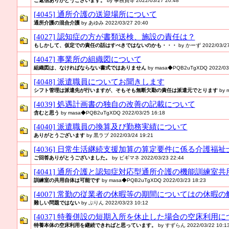
ご返信ありがとうございます。
by 事務員等 2022/03/27 20:48
[4045] 通所介護の送迎場所について
通所介護の混合介護
by あゆみ 2022/03/27 20:40
[4027] 認知症の方が書類送検、施設の責任は？
もしかして、仮定での責任の話はすべきではないのかも・・・
by かーず 2022/03/27
[4047] 事業所の組織図について
組織図は、なければならない書式ではありません
by masa◆PQB2uTgXDQ 2022/03/
[4048] 派遣職員についてお聞きします
シフト管理は派遣先が行いますが、そもそも無断欠勤の責任は派遣元でとります
by 
[4039] 処遇計画書の独自の改善の記載について
含むと思う
by masa◆PQB2uTgXDQ 2022/03/25 16:18
[4040] 派遣職員の換算及び勤務実績について
ありがとうございます
by 黒ラブ 2022/03/24 19:21
[4036] 日常生活継続支援加算の算定要件に係る介護福
ご回答ありがとうございました。
by ビギマネ 2022/03/23 22:44
[4041] 通所介護と認知症対応型通所介護の機能訓練室
訓練室の共用自体は可能です
by masa◆PQB2uTgXDQ 2022/03/23 18:23
[4007] 常勤の従業者の休暇等の期間についてはの休暇
難しい問題ではない
by ぷりん 2022/03/23 10:12
[4037] 特養併設の短期入所を休止した場合の空床利用に
特養本体の空床利用を継続できればと思っています。
by すずらん 2022/03/22 10:1