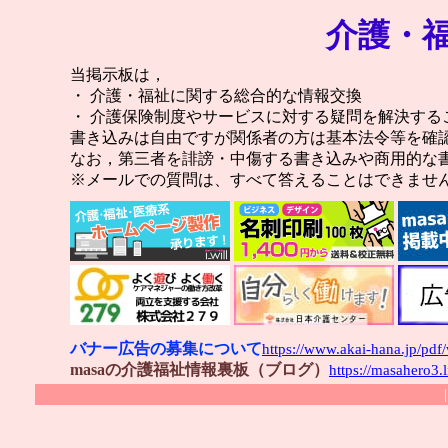
介護・
当掲示板は，
・ 介護・福祉に関する総合的な情報交換
・ 介護保険制度やサービスに対する疑問を解決する
書き込みは自由ですが関係者の方は基本法令等を確
なお，第三者を誹謗・中傷する書き込みや商用的な
※メールでの質問は、すべて答えることはできませ
バナー広告の募集について
https://www.akai-hana.jp/pdf
masaの介護福祉情報裏板（ブログ）
https://masahero3.
|