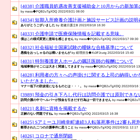
[4038] 介護職員処遇改善支援補助金と10月からの新
by masa◆PQB2uTgXDQ 2022/03/21 08:00
[4034] 短期入所療養介護計画と施設サービス計画の説
ありがとうございました
by 老健介護士B 2022/03/18 16:30
[4033] 介護申請で医療保険情報を記載する意味。
僕はこの様式変更に意味を感じません
by masa◆PQB2uTgXDQ 2022/03/17 09:30
[4032] 社会福祉士国家試験の曖昧な合格基準について
愚痴をおっしゃるのは構いませんが
by 経理担当◆XtJiFJcutg 2022/03/16 15:40
[4031] 特別養護老人ホームの嘱託医師の報酬について
地域事情がそこには大きく関連してきます
by masa◆PQB2uTgXDQ 2022/03/16 13
[4028] 利用者の方々への声掛けに関する上司の納得い
いただきました。
マナー低下の防波堤になるものとは・・・。
by masa◆PQB2uTgXDQ 2022/03/16 
[3989] 預金の引き下ろし代行は訪問介護では原則でき
訪問介護の中でヘルパーが預金を引きだす行為は一切できません
by masa◆PQB2uTg
[4021] 名刺に資格を掲載するか
正解のない問題ですね｡
by masa◆PQB2uTgXDQ 2022/03/15 16:38
[4025] Sアミーユ川崎幸町連続3人転落死事件は2審も死
断罪された二つの介護事件に思うこと
by masa◆PQB2uTgXDQ 2022/03/11 12:17
[4026] コロナで通所閉鎖