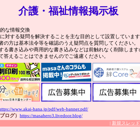
介護・福祉情報掲示板
合的な情報交換
スに対する疑問を解決することを主な目的として設置していま
者の方は基本法令等を確認のうえ疑問点を質問してください。
する書き込みや商用的な書き込みなどは前触れなく削除します
て答えることはできませんのでご遠慮ください。
https://www.akai-hana.jp/pdf/web-banner.pdf/
（ブログ）
https://masahero3.livedoor.blog/
|
新規スレッド