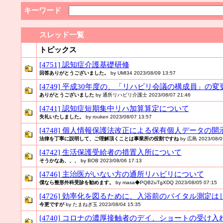
キーワード
スレッド一覧
トピックス
[4751] 認知症介護基礎研修
回答ありがとうございました。
by UMI34 2023/08/09 13:57
[4749] 平成30年度の、「リハビリ会議の構成員」
ありがとうございました
by 通所リハビリ介護士 2023/08/07 21:46
[4741] 認知症短期集中リハ加算算定について
失礼いたしました。
by rouken 2023/08/07 13:57
[4748] 個人情報保護法改正による保有個人データの
法律を丁寧に説明して、ご理解頂くことは事業所の役割ですね
by 広島 2023/08/0
[4742] 生活保護受給者の措置入所について
そうかなあ、、、
by BOB 2023/08/06 17:13
[4746] 主治医がいない方の通所リハビリについて
僕なら整形外科受診を勧めます。
by masa◆PQB2uTgXDQ 2023/08/05 07:15
[4726] 効率化を図るために、入浴前のバイタル測定
今更ですが
by たまねぎ玉 2023/08/04 15:35
[4740] コロナの濃厚接触者のデイ、ショートの受け入