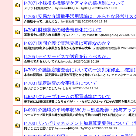
[4707] 小規模多機能型ケアマネの選択制について
メリットはほぼない。
by masa◆PQB2uTgXDQ 2023/07/05 10:03
[4706] 安易な介護助手活用議論は、あらたな経営
介護助手って、危ねえな。
by 夜勤専門職 2023/07/04 13:39
[4704] 財務状況の報告義務化について
基準省令に規定される義務ですので・・。
by masa◆PQB2uTgXDQ 2023/07/03 
[4697] 訪問介護で電球交換は可能なのか？
結局は信頼出来る事業所を普段から探す事が大事
by 居宅療養管理指導 2023/06/30
[4705] デイサービスで送迎を行うべきか。
合理化できるといいですね
by poko 2023/06/28 16:26
[4702] 介護認定審査会においての一次判定修正、確定
本来の問題は、認定調査の評価が実態とかけ離れていること
by ケアマネナース 2023
[4703] 認定調査の食事摂取について
ありがとうございました
by しおり 2023/06/24 11:24
[4652] グループホームの配置基準について
基本的には損益計算書になりますが・・・なぜこのスレッドにその質問を書きこ
[4690] 介護職の平均年収380万～処遇改善・給与ア
ベースアップ等支援加算が介護職員の給与を平均9000円上げる目的なのに、算定し
[4700] リハビリマネジメント加算算定要件について
同じことだと思います
by masa◆PQB2uTgXDQ 2023/06/22 07:29