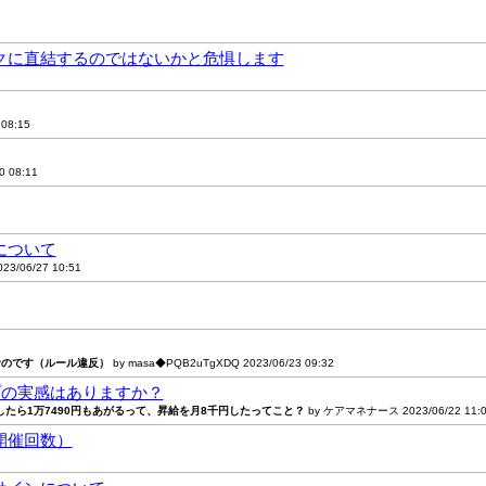
リスクに直結するのではないかと危惧します
08:15
 08:11
について
/06/27 10:51
むのです（ルール違反）
by masa◆PQB2uTgXDQ 2023/06/23 09:32
ップの実感はありますか？
たら1万7490円もあがるって、昇給を月8千円したってこと？
by ケアマネナース 2023/06/22 11:
（開催回数）