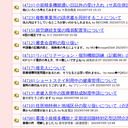
[4721] 小規模多機能通い日以外の受け入れ（サ高住
他にいろいろ考えてみます
by サ高住職員 2023/07/15 15:15
[4723] 複数事業所の請求書を同封することについて
法人内はそうしているところが多いのかもしれません
by BECOME 2023/07/15 1
[4715] 就労継続支援の職員配置等について
B型の補足です
by カズ 2023/07/10 15:30
[4712] 審査会資料の取り扱い
申請書の記載内容と、保険者の考えによります。
by MI2◆8cnayeG3x6 2023/07/
[4711] リハビリテーション・個別機能訓練（記載例
ICFコード選択の考え方、中々難しいですよね
by 緑茶好きOT 2023/07/08 09:35
[4717] 後見人について
医療侵襲同意問題があるため、そうなるとは言い切れません。
by masa◆PQB2uTg
[4716] ショートステイ利用中の健康管理について
資料の添付ありがとうございます。
by プリンペラン2号 2023/07/07 11:55
[4713] 老健入所中の医療費助成制度申請について
ありがとうございます
by dope 2023/07/06 12:12
[4710] 住所地特例と地域区分の取り扱いについて（
県からの回答がありました
by 転送電話 2023/07/06 08:20
[4708] 看護小規模多機能と定期巡回随時対応型訪問
兼務の件 理解しました
by 居宅管理者（経過措置） 2023/07/05 13:49