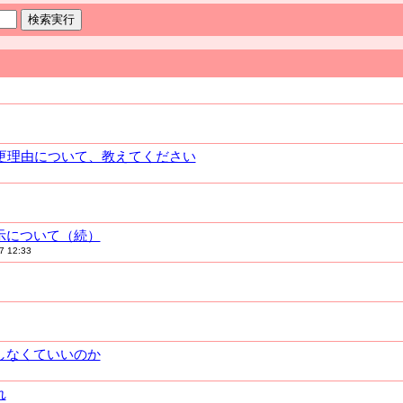
の変更理由について、教えてください
開示について（続）
7 12:33
はしなくていいのか
れ