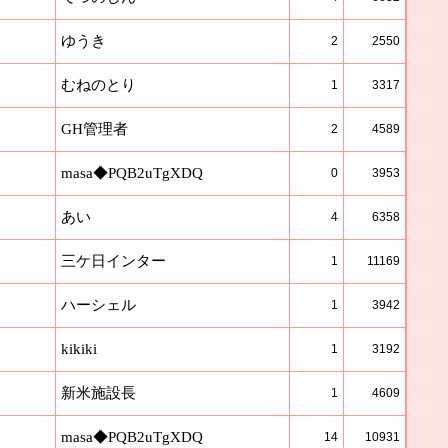
ゆうき
2
2550
むねのとり
1
3317
GH管理者
2
4589
masa◆PQB2uTgXDQ
0
3953
あい
4
6358
三ケ日インター
1
11169
ハーシェル
1
3942
kikiki
1
3192
新米施設長
1
4609
masa◆PQB2uTgXDQ
14
10931