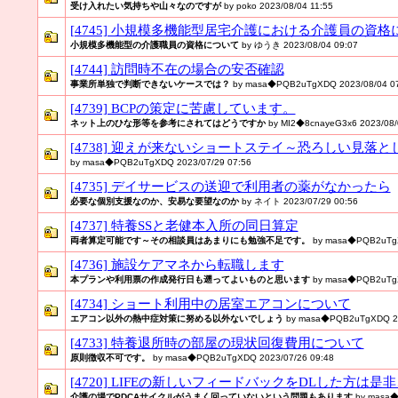
受け入れたい気持ちや山々なのですが
by poko 2023/08/04 11:55
[4745] 小規模多機能型居宅介護における介護員の資格
小規模多機能型の介護職員の資格について
by ゆうき 2023/08/04 09:07
[4744] 訪問時不在の場合の安否確認
事業所単独で判断できないケースでは？
by masa◆PQB2uTgXDQ 2023/08/04 07
[4739] BCPの策定に苦慮しています。
ネット上のひな形等を参考にされてはどうですか
by MI2◆8cnayeG3x6 2023/08/
[4738] 迎えが来ないショートステイ～恐ろしい見落
by masa◆PQB2uTgXDQ 2023/07/29 07:56
[4735] デイサービスの送迎で利用者の薬がなかったら
必要な個別支援なのか、安易な要望なのか
by ネイト 2023/07/29 00:56
[4737] 特養SSと老健本入所の同日算定
両者算定可能です～その相談員はあまりにも勉強不足です。
by masa◆PQB2uTgX
[4736] 施設ケアマネから転職します
本プランや利用票の作成発行日も遡ってよいものと思います
by masa◆PQB2uTgX
[4734] ショート利用中の居室エアコンについて
エアコン以外の熱中症対策に努める以外ないでしょう
by masa◆PQB2uTgXDQ 20
[4733] 特養退所時の部屋の現状回復費用について
原則徴収不可です。
by masa◆PQB2uTgXDQ 2023/07/26 09:48
[4720] LIFEの新しいフィードバックをDLした方
介護の場でPDCAサイクルがうまく回っていないという問題もあります
by masa◆