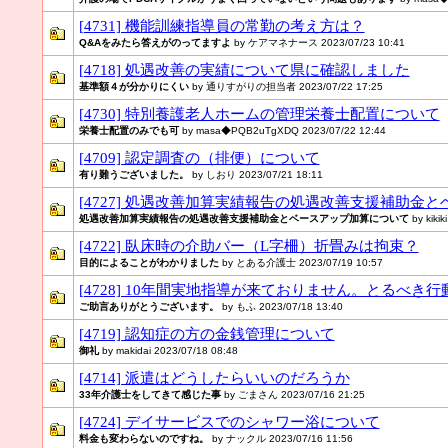
[4731] 機能訓練指導員の常勤の考え方は？
Q&Aをみたら答えがのってますよ
by ケアマネナース 2023/07/23 10:41
[4718] 処遇改善の実績について県に確認しました
基準額４が分かりにくい
by 通りすがりの担当者 2023/07/22 17:25
[4730] 特別養護老人ホームの管理栄養士配置について
栄養士配置のみでも可
by masa◆PQB2uTgXDQ 2023/07/22 12:44
[4709] 認定調査の（排便）について
有り難うございました。
by しおり 2023/07/21 18:11
[4727] 処遇改善加算実績報告の処遇改善支援補助金
処遇改善加算実績報告の処遇改善支援補助金とベースアップ加算について
by kikik
[4722] 臥床時の介助バー（L字柵）折畳みは拘束？
目的によることがわかりました
by とある介護士 2023/07/19 10:57
[4728] 10年間実地指導が来ておりません。とるべ
ご助言ありがとうございます。
by もふ 2023/07/18 13:40
[4719] 認知症の方の金銭管理について
御礼
by makidai 2023/07/18 08:48
[4714] 派遣はどうしたらいいのだろうか
33年介護士をしてきて感じた事
by ごまさん 2023/07/16 21:25
[4724] デイサービスでのシャワー浴について
料金も変わらないのですね。
by ナックル 2023/07/16 11:56