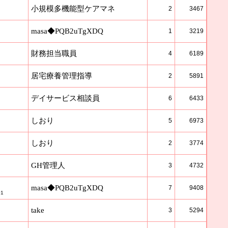
小規模多機能型ケアマネ
2
3467
masa◆PQB2uTgXDQ
1
3219
財務担当職員
4
6189
居宅療養管理指導
2
5891
デイサービス相談員
6
6433
しおり
5
6973
しおり
2
3774
GH管理人
3
4732
masa◆PQB2uTgXDQ
7
9408
01
take
3
5294