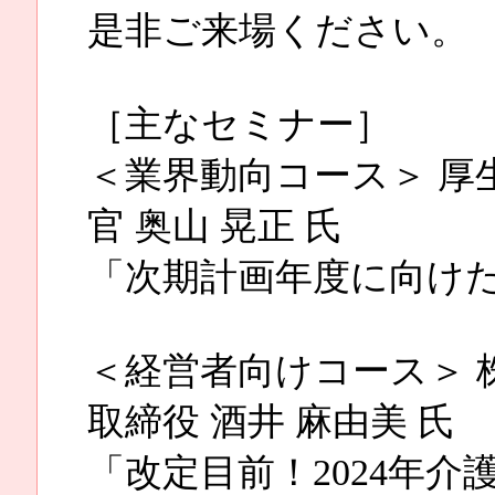
是非ご来場ください。
［主なセミナー］
＜業界動向コース＞ 厚生
官 奥山 晃正 氏
「次期計画年度に向け
＜経営者向けコース＞ 
取締役 酒井 麻由美 氏
「改定目前！2024年