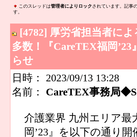
このスレッドは
管理者によりロック
されています。記事
す。
[4782] 厚労省担当者
多数！『CareTEX福岡’
らせ
日時： 2023/09/13 13:28
名前：
CareTEX事務局◆SM
介護業界 九州エリア最大
岡’23』を以下の通り