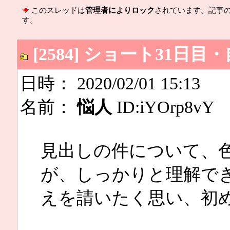
このスレッドは
管理者によりロック
されています。記事
す。
[2584] ショート31
日時： 2020/02/01 15:13
名前：
悩人
ID:iYOrp8vY
見出しの件について、
が、しっかりと理解で
えを請いたく思い、初