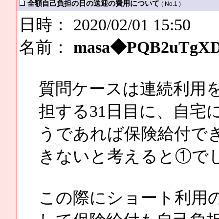
全額自己負担の日の送迎の費用について
( No.1 )
日時： 2020/02/01 15:50
名前：
masa◆PQB2uTgX
質問ケースは連続利用
担する31日目に、自宅
うであれば保険給付で
きないと考えると①で
この際にショート利用