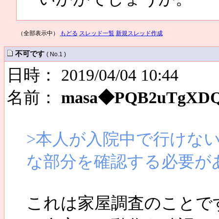
（全部表示中）
もどる
スレッド一覧
新規スレッド作成
不可です
( No.1 )
日時： 2019/04/04 10:44
名前：
masa◆PQB2uTgXD
>本人が入院中で行けな
な部分を確認する必要が
これは家屋調査のことで