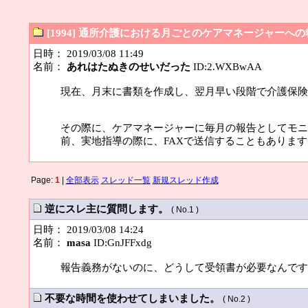
[1994] 通所介護における月ごとのケアマネージャーへ
日時： 2019/03/08 11:49
名前：
あれはたぬきのせいだった
ID:2.WXBwAA
現在、月末に書類を作成し、翌月早い段階で介護保険
その際に、ケアマネージャーに毎月の報告としてモニ
前、実地指導の際に、FAXで送信することもありま
Page:
1
|
全部表示
スレッド一覧
新規スレッド作成
逆にスレ主に質問します。
( No.1 )
日時： 2019/03/08 14:24
名前：
masa
ID:GnJFFxdg
報告義務がないのに、どうして受領書が必要なんです
不要な時間を使わせてしまいました。
( No.2 )