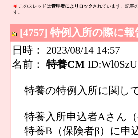
このスレッドは
管理者によりロック
されています。記事
す。
[4757] 特例入所の際
日時： 2023/08/14 14:57
名前：
特養CM
ID:Wl0Sz
特養の特例入所に関し
特養入所申込者Aさん（
特養B（保険者β）に申