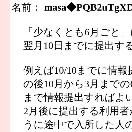
名前：
masa◆PQB2uTgX
「少なくとも6月ごと」
翌月10日までに提出す
例えば10/10までに
の後10月から3月まで
まで情報提出すればよ
2月後に提出する利用
うに途中で入所した人