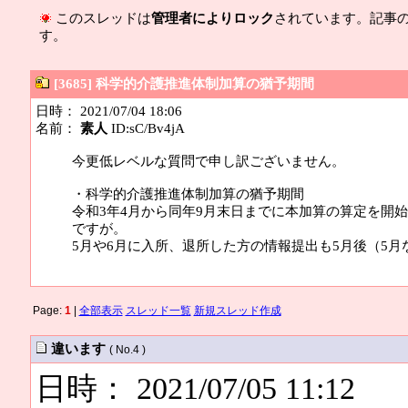
このスレッドは
管理者によりロック
されています。記事
す。
[3685] 科学的介護推進体制加算の猶予期間
日時： 2021/07/04 18:06
名前：
素人
ID:sC/Bv4jA
今更低レベルな質問で申し訳ございません。
・科学的介護推進体制加算の猶予期間
令和3年4月から同年9月末日までに本加算の算定を開始
ですが。
5月や6月に入所、退所した方の情報提出も5月後（5月
Page:
1
|
全部表示
スレッド一覧
新規スレッド作成
違います
( No.4 )
日時： 2021/07/05 11:12