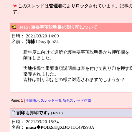
このスレッドは
管理者によりロック
されています。記事
す。
[3415] 重要事項説明書の割り印について
日時： 2021/03/20 14:09
名前：
清輔
ID:xyfjqbZk
新年度に向けて通所介護重要事項説明書から押印欄を
削除しました。
実地指導で重要事項説明書は帯を付けて割り印を押す
指導されました。
皆様は割り印はどの様に対応されますでしょうか？
Page:
1
|
全部表示
スレッド一覧
新規スレッド作成
割印も押印です｡
( No.1 )
日時： 2021/03/20 15:34
名前：
masa◆PQB2uTgXDQ
ID:.4PlS93A