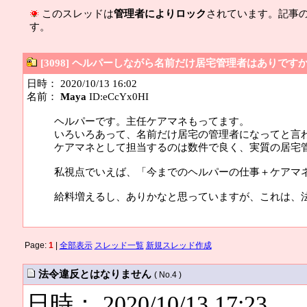
このスレッドは
管理者によりロック
されています。記事
す。
[3098] ヘルパーしながら名前だけ居宅管理者はありです
日時： 2020/10/13 16:02
名前：
Maya
ID:eCcYx0HI
ヘルパーです。主任ケアマネもってます。
いろいろあって、名前だけ居宅の管理者になってと言
ケアマネとして担当するのは数件で良く、実質の居宅
私視点でいえば、「今までのヘルパーの仕事＋ケアマ
給料増えるし、ありかなと思っていますが、これは、
Page:
1
|
全部表示
スレッド一覧
新規スレッド作成
法令違反とはなりません
( No.4 )
日時： 2020/10/13 17:23