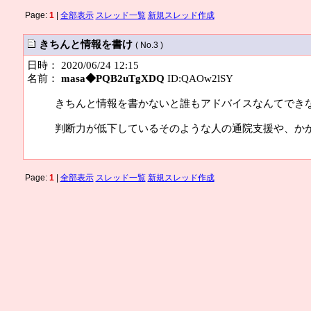
Page:
1
|
全部表示
スレッド一覧
新規スレッド作成
きちんと情報を書け
( No.3 )
日時： 2020/06/24 12:15
名前：
masa◆PQB2uTgXDQ
ID:QAOw2lSY
きちんと情報を書かないと誰もアドバイスなんてでき
判断力が低下しているそのような人の通院支援や、か
Page:
1
|
全部表示
スレッド一覧
新規スレッド作成