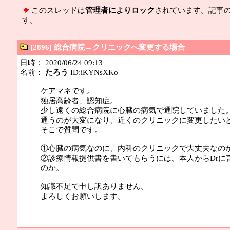
このスレッドは
管理者によりロック
されています。記事
す。
[2896] 総合病院→クリニックへ変更する場合
日時： 2020/06/24 09:13
名前：
たろう
ID:iKYNsXKo
ケアマネです。
独居高齢者、認知症。
少し遠くの総合病院に心臓の病気で通院していました
通うのが大変になり、近くのクリニックに変更したい
そこで質問です。
①心臓の病気なのに、内科のクリニックで大丈夫なの
②診療情報提供書を書いてもらうには、本人からDrに
のか。
知識不足で申し訳ありません。
よろしくお願いします。