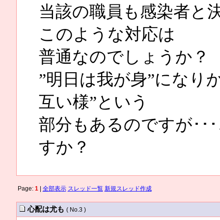
当該の職員も感染者と
このような対応は
普通なのでしょうか？
”明日は我が身”になり
互い様”という
部分もあるのですが･･
すか？
Page:
1
|
全部表示
スレッド一覧
新規スレッド作成
心配は尤も
( No.3 )