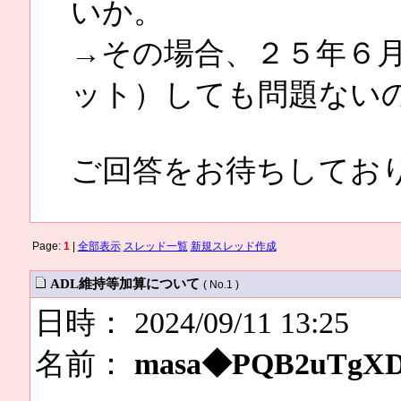
いか。
→その場合、２５年６
ット）しても問題ない
ご回答をお待ちしてお
Page:
1
|
全部表示
スレッド一覧
新規スレッド作成
ADL維持等加算について
( No.1 )
日時： 2024/09/11 13:25
名前：
masa◆PQB2uTgX