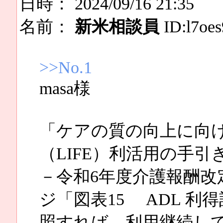
日時： 2024/09/16 21:35
名前：
新米相談員
ID:l7oes
>>No.1
masa様
「ケアの質の向上に向
（LIFE）利活用の手引
－令和6年度介護報酬改定
ジ「図表15 ADL 利
照すれば、利用継続し