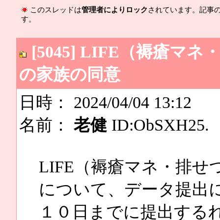
このスレッドは
管理者によりロック
されています。記事
す。
[5045] LIFE（褥
の家族の同意
日時： 2024/04/04 13:12
名前：
老健
ID:ObSXH25.
LIFE（褥瘡マネ・排
について、データ提出
１０日までに提出する