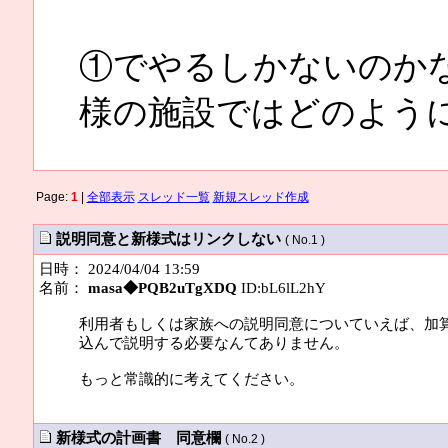
①でやるしかないのか
様の施設ではどのよう
Page:
1
|
全部表示
スレッド一覧
新規スレッド作成
説明同意と新様式はリンクしない
( No.1 )
日時： 2024/04/04 13:59
名前：
masa◆PQB2uTgXDQ
ID:bL6lL2hY
利用者もしくは家族への説明同意についていえば、加
込んで説明する必要なんてありません。
もっと常識的に考えてください。
新様式の計画書 同意欄
( No.2 )