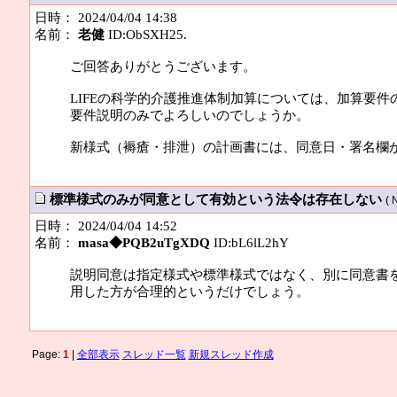
日時： 2024/04/04 14:38
名前：
老健
ID:ObSXH25.
ご回答ありがとうございます。
LIFEの科学的介護推進体制加算については、加算要
要件説明のみでよろしいのでしょうか。
新様式（褥瘡・排泄）の計画書には、同意日・署名欄
標準様式のみが同意として有効という法令は存在しない
( 
日時： 2024/04/04 14:52
名前：
masa◆PQB2uTgXDQ
ID:bL6lL2hY
説明同意は指定様式や標準様式ではなく、別に同意書
用した方が合理的というだけでしょう。
Page:
1
|
全部表示
スレッド一覧
新規スレッド作成