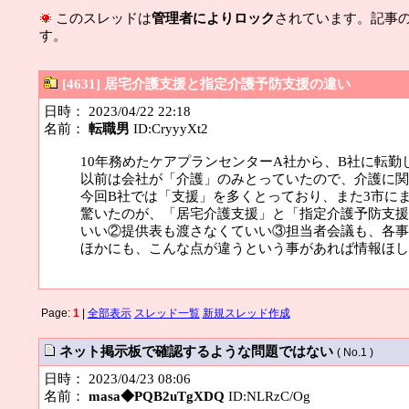
このスレッドは
管理者によりロック
されています。記事
す。
[4631] 居宅介護支援と指定介護予防支援の違い
日時： 2023/04/22 22:18
名前：
転職男
ID:CryyyXt2
10年務めたケアプランセンターA社から、B社に転勤
以前は会社が「介護」のみとっていたので、介護に関
今回B社では「支援」を多くとっており、また3市に
驚いたのが、「居宅介護支援」と「指定介護予防支援
いい②提供表も渡さなくていい③担当者会議も、各事
ほかにも、こんな点が違うという事があれば情報ほし
Page:
1
|
全部表示
スレッド一覧
新規スレッド作成
ネット掲示板で確認するような問題ではない
( No.1 )
日時： 2023/04/23 08:06
名前：
masa◆PQB2uTgXDQ
ID:NLRzC/Og