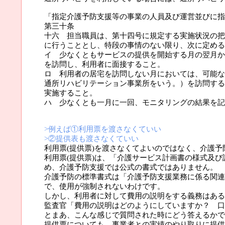
「指定介護予防支援等の事業の人員及び運営並びに指
第三十条
十六 担当職員は、第十四号に規定する実施状況の把
に行うこととし、特段の事情のない限り、次に定める
イ 少なくともサービスの提供を開始する月の翌月か
を訪問し、利用者に面接すること。
ロ 利用者の居宅を訪問しない月においては、可能な
通所リハビリテーション事業所をいう。）を訪問する
実施すること。
ハ 少なくとも一月に一回、モニタリングの結果を記
>例えば①利用票を渡さなくていい
>②提供表も渡さなくていい
利用票(提供票)を渡さなくてよいのではなく、介護予
利用票(提供票)は、「介護サービス計画書の様式及び
め、介護予防支援では公式の書式ではありません。
介護予防の標準書式は「介護予防支援業務に係る関連様式
で、使用が強制されないわけです。
しかし、利用者に対して費用の説明をする義務はある
監査官「費用の説明はどのようにしていますか？ 口
とまあ、こんな感じで質問された時にどう答えるかで
提供票についても、事業者との実績のやり取りに提供