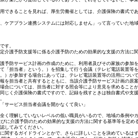
用できることを見れば、厚生労働省としては、介護保険の書式であ
、ケアプラン連携システムには対応しません」って言っていた地
です。
定介護予防支援等に係る介護予防のための効果的な支援の方法に
護予防サービス計画の作成のために、利用者及びその家族の参加
て「担当者」という。）を招集して行う会議（テレビ電話装置等
。）が参加する場合にあっては、テレビ電話装置等の活用につい
報を担当者と共有するとともに、当該介護予防サービス計画の原
場合については、担当者に対する照会等により意見を求めること
同じく介護保険の書式ですので、記録を残すときは独自書式や支
。
「サービス担当者会議を開かなくて良い」
全く理解していないレベルの低い職員がいるので、地域の条例や
並びに介護予防のための効果的な支援の方法に関する基準等を定め
認してみてください。
に関するガイドラインとかで、さらに詳しいことを決めているは