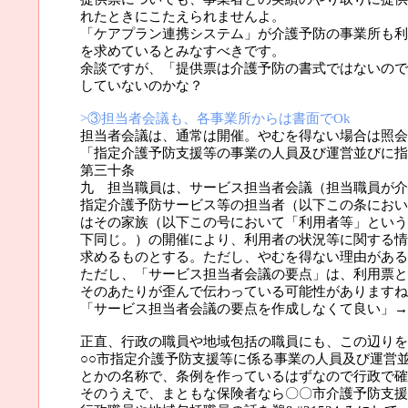
れたときにこたえられませんよ。
「ケアプラン連携システム」が介護予防の事業所も利
を求めているとみなすべきです。
余談ですが、「提供票は介護予防の書式ではないので
していないのかな？
>③担当者会議も、各事業所からは書面でOk
担当者会議は、通常は開催。やむを得ない場合は照会
「指定介護予防支援等の事業の人員及び運営並びに指
第三十条
九 担当職員は、サービス担当者会議（担当職員が介
指定介護予防サービス等の担当者（以下この条におい
はその家族（以下この号において「利用者等」という
下同じ。）の開催により、利用者の状況等に関する情
求めるものとする。ただし、やむを得ない理由がある
ただし、「サービス担当者会議の要点」は、利用票と
そのあたりが歪んで伝わっている可能性がありますね
「サービス担当者会議の要点を作成しなくて良い」→
正直、行政の職員や地域包括の職員にも、この辺りを
○○市指定介護予防支援等に係る事業の人員及び運営
とかの名称で、条例を作っているはずなので行政で確
そのうえで、まともな保険者なら〇〇市介護予防支援