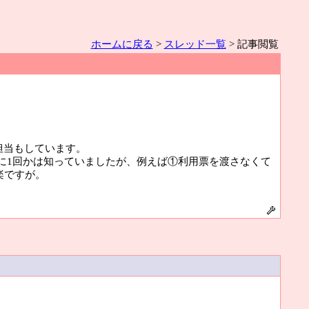
ホームに戻る
>
スレッド一覧
> 記事閲覧
担当もしています。
に1回かは知っていましたが、例えば①利用票を渡さなくて
楽ですが。