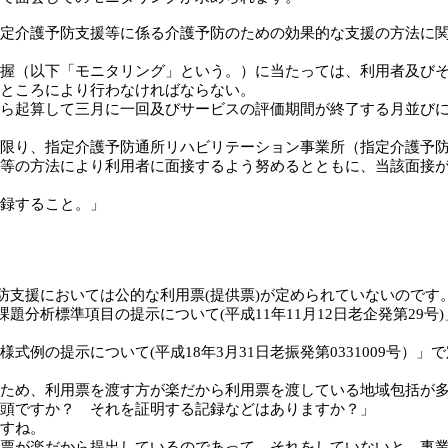
定介護予防支援等に係る介護予防のための効果的な支援の方法に
握（以下「モニタリング」という。）に当たっては、利用者及び
ところにより行わなければならない。
ら起算して三月に一回及びサービスの評価期間が終了する月並び
限り、指定介護予防通所リハビリテーション事業所（指定介護予
等の方法により利用者に面接するよう努めるとともに、当該面接
録すること。」
防支援においては公的な利用票(提供票)が定められていないのです
課題分析標準項目の提示について(平成11年11月12日老企発第29
例の提示について(平成18年3月31日老振発第0331009号）
ため、利用票を渡す方が楽だから利用票を渡している地域包括が
頭ですか？ それを証明する記録などはありますか？」
すね。
票が楽だから提出しているのであって、それをしていないと、事