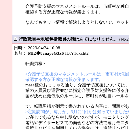
介護予防支援のマネジメントルールは、市町村が独自
確認する方が正確な情報が集まります。
なんでもネット情報で解決しようとしないで、ネット
行政職員や地域包括職員の話はあてになりません。
( No.2
日時： 2023/04/24 10:08
名前：
MI2◆8cnayeG3x6
ID:Y1dxcht2
転職男様>
>介護予防支援のマネジメントルールは、市町村が独
確認する方が正確な情報が集まります。
masa様のおっしゃる通り、介護予防支援について
業の人員及び運営並びに指定介護予防支援等に係る介
国が決めた最低限のルールに、市町村が独自ルールを
で、転職男様が例示で書かれている内容に、問題があ
>定期訪問が、毎月か、3月に1回かは知っていました
ご存じであるなら申し訳ないのですが、モニタリング
電話やデイサービスでの面会などの方法で毎月モニタ
通所リハビリを利用している場合には、通所リハビリ