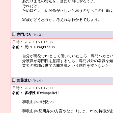
あたりまえの対応を、当たり前にやろうよ。
それだけ。
ため口や近しい関係が正しいと思うのならこの仕事は
家族がどう思うか。考えればわかるでしょう。
専門バカ
( No.3 )
日時： 2020/01/21 14:36
名前：
元PT
ID:agEtXsDs
自分が現役でPTとして働いていたころ、専門バカと
介護職が専門性を意識するなら、専門以外の常識を知
業界の常識は世間の非常識という感性を持たないと、
言葉遣い
( No.4 )
日時： 2020/01/21 17:09
名前：
多様性
ID:dunpaReU
和歌山弁の特徴3つ
和歌山弁(紀州弁)の方言やなまりには、3つの特徴