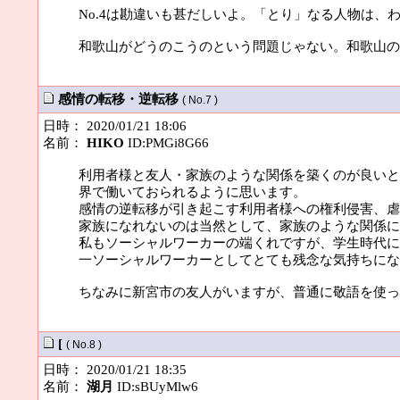
No.4は勘違いも甚だしいよ。「とり」なる人物は
和歌山がどうのこうのという問題じゃない。和歌山の
感情の転移・逆転移
( No.7 )
日時： 2020/01/21 18:06
名前：
HIKO
ID:PMGi8G66
利用者様と友人・家族のような関係を築くのが良いと
界で働いておられるように思います。
感情の逆転移が引き起こす利用者様への権利侵害、虐
家族になれないのは当然として、家族のような関係に
私もソーシャルワーカーの端くれですが、学生時代に
一ソーシャルワーカーとしてとても残念な気持ちにな
ちなみに新宮市の友人がいますが、普通に敬語を使っ
[
( No.8 )
日時： 2020/01/21 18:35
名前：
湖月
ID:sBUyMlw6