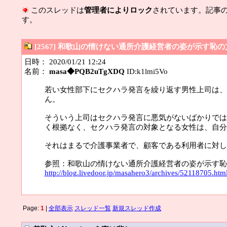
このスレッドは
管理者によりロック
されています。記事
す。
[2567] 和歌山の情けない通所介護経営者の姿が示す恥の
日時： 2020/01/21 12:24
名前：
masa◆PQB2uTgXDQ
ID:k1lmi5Vo
若い女性部下にセクハラ発言を繰り返す男性上司は、
ん。
そういう上司はセクハラ発言に悪気がないばかりでは
く根拠なく、セクハラ発言の対象となる女性は、自分
それはまるで介護事業者で、顧客である利用者に対し
参照：和歌山の情けない通所介護経営者の姿が示す恥
http://blog.livedoor.jp/masahero3/archives/52118705.htm
Page:
1
|
全部表示
スレッド一覧
新規スレッド作成