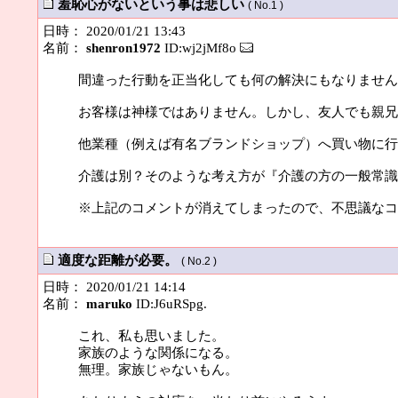
羞恥心がないという事は悲しい
( No.1 )
日時： 2020/01/21 13:43
名前：
shenron1972
ID:wj2jMf8o
間違った行動を正当化しても何の解決にもなりません
お客様は神様ではありません。しかし、友人でも親兄
他業種（例えば有名ブランドショップ）へ買い物に行
介護は別？そのような考え方が『介護の方の一般常識
※上記のコメントが消えてしまったので、不思議なコ
適度な距離が必要。
( No.2 )
日時： 2020/01/21 14:14
名前：
maruko
ID:J6uRSpg.
これ、私も思いました。
家族のような関係になる。
無理。家族じゃないもん。