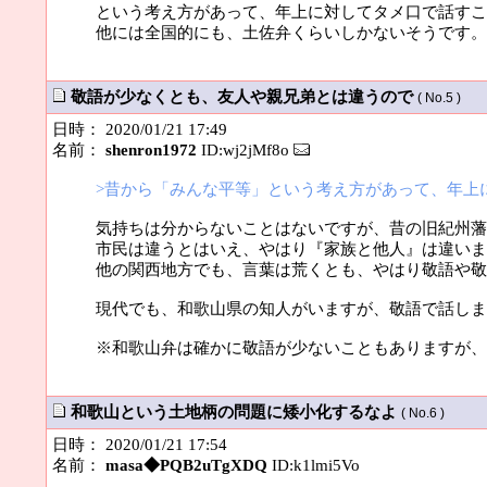
という考え方があって、年上に対してタメ口で話すこ
他には全国的にも、土佐弁くらいしかないそうです。
敬語が少なくとも、友人や親兄弟とは違うので
( No.5 )
日時： 2020/01/21 17:49
名前：
shenron1972
ID:wj2jMf8o
>昔から「みんな平等」という考え方があって、年上
気持ちは分からないことはないですが、昔の旧紀州藩
市民は違うとはいえ、やはり『家族と他人』は違いま
他の関西地方でも、言葉は荒くとも、やはり敬語や敬
現代でも、和歌山県の知人がいますが、敬語で話しま
※和歌山弁は確かに敬語が少ないこともありますが、
和歌山という土地柄の問題に矮小化するなよ
( No.6 )
日時： 2020/01/21 17:54
名前：
masa◆PQB2uTgXDQ
ID:k1lmi5Vo