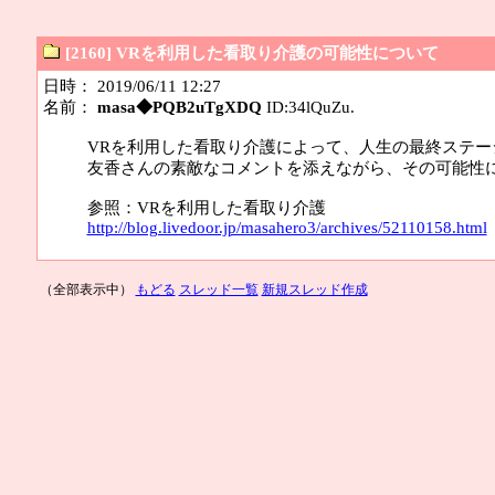
[2160] VRを利用した看取り介護の可能性について
日時： 2019/06/11 12:27
名前：
masa◆PQB2uTgXDQ
ID:34lQuZu.
VRを利用した看取り介護によって、人生の最終ステ
友香さんの素敵なコメントを添えながら、その可能性
参照：VRを利用した看取り介護
http://blog.livedoor.jp/masahero3/archives/52110158.html
（全部表示中）
もどる
スレッド一覧
新規スレッド作成