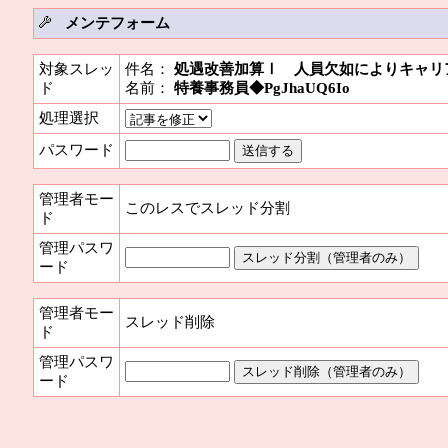
メンテフォーム
対象スレッ
件名：
処遇改善加算Ⅰ 人員欠如によりキャリ
ド
名前：
特養事務員◆PgJhaUQ6Io
処理選択
パスワード
管理者モー
このレスでスレッド分割
ド
管理パスワ
ード
管理者モー
スレッド削除
ド
管理パスワ
ード