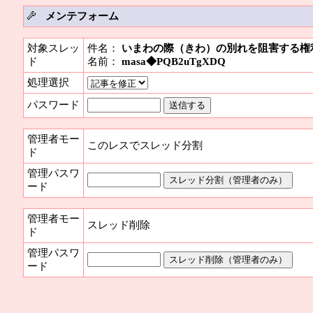
メンテフォーム
対象スレッ
件名：
いまわの際（きわ）の別れを阻害する権
ド
名前：
masa◆PQB2uTgXDQ
処理選択
パスワード
管理者モー
このレスでスレッド分割
ド
管理パスワ
ード
管理者モー
スレッド削除
ド
管理パスワ
ード