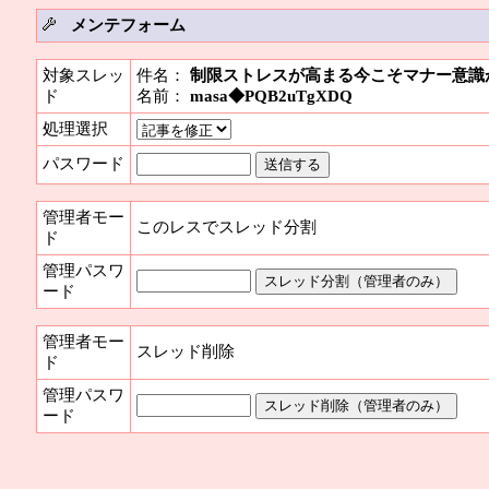
メンテフォーム
対象スレッ
件名：
制限ストレスが高まる今こそマナー意識
ド
名前：
masa◆PQB2uTgXDQ
処理選択
パスワード
管理者モー
このレスでスレッド分割
ド
管理パスワ
ード
管理者モー
スレッド削除
ド
管理パスワ
ード