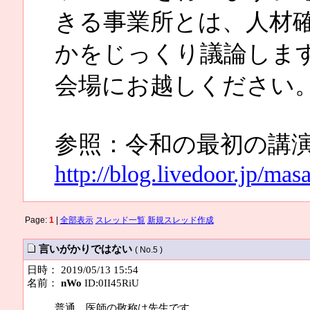
きる事業所とは、人材
かをじっくり議論しま
会場にお越しください
参照：令和の最初の講
http://blog.livedoor.jp/ma
Page:
1
|
全部表示
スレッド一覧
新規スレッド作成
言いがかりではない
( No.5 )
日時： 2019/05/13 15:54
名前：
nWo
ID:0II45RiU
普通、医師の敬称は先生です。