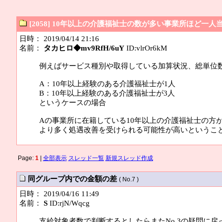
[2058] 10年以上の介護福祉士の数が多い事業所ほど
日時： 2019/04/14 21:16
名前：
タカヒロ◆mv9RfH/6uY
ID:vlrOr6kM
例えばサービス種別や取得している加算状況、総単位数
A：10年以上経験のある介護福祉士が1人
B：10年以上経験のある介護福祉士が3人
というケースの場合
Aの事業所に在籍している10年以上の介護福祉士の方
より多く処遇改善を受けられる可能性が高いというこ
Page:
1
|
全部表示
スレッド一覧
新規スレッド作成
同グループ内での金額の差
( No.7 )
日時： 2019/04/16 11:49
名前：
S
ID:rjN/Wqcg
支給対象者数で判断するとしたらまたNo.3の疑問に戻