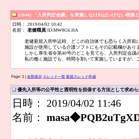
[2040] 「入所判定会議」を実施しなければいけない根拠
日時： 2019/04/02 10:42
名前：
老健職員
ID:MW8G6.HA
老健新規入所申込時、どこの自治体でも恐らく入所前
施設が使用している介護ソフトにもその記載欄があり
しかし厚生省令第40号のどこを見ても、入所判定会議
私の働く施設でも、時間を割いて実施していますが、
Page:
1
|
全部表示
スレッド一覧
新規スレッド作成
優先入所等の公平性と透明性を担保する方法として求めら
日時： 2019/04/02 11:46
名前：
masa◆PQB2uTgX