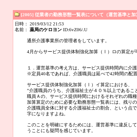
[2005] 従業者の勤務形態一覧表について（運営基準
日時： 2019/03/12 21:53
名前：
薬局のケロヨン
ID:6vZ06/.U
通所介護事業所の管理者をしています。
4月からサービス提供体制強化加算（Ⅰ）ロの算定が
１．運営基準の考え方は、サービス提供時間内に介護
※定員40名であれば、介護職員は延べで42時間の配
サービス提供体制強化加算（Ⅰ）イ算定における、
”介護職員のうち、介護福祉士が４０％以上であるこ
職員Ａの、サービス提供時間におけるそれぞれの職種
加算算定のために必要な勤務形態一覧表には、残りの
介護職員全体に対する介護福祉士の割合、という点で
字になりますよね。
このことを明確にするためには、運営基準に違反して
うことにも疑問を感じています。