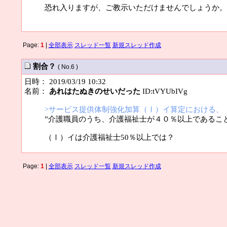
恐れ入りますが、ご教示いただけませんでしょうか。
Page:
1
|
全部表示
スレッド一覧
新規スレッド作成
割合？
( No.6 )
日時： 2019/03/19 10:32
名前：
あれはたぬきのせいだった
ID:tVYUbIVg
>サービス提供体制強化加算（Ⅰ）イ算定における、
”介護職員のうち、介護福祉士が４０％以上であること
（Ⅰ）イは介護福祉士50％以上では？
Page:
1
|
全部表示
スレッド一覧
新規スレッド作成