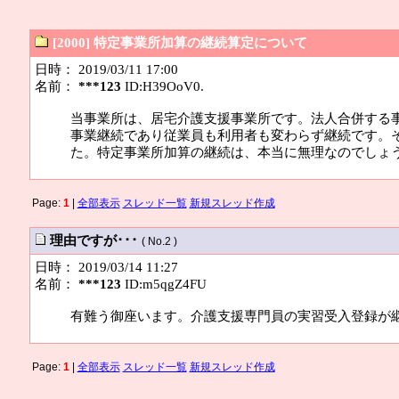
[2000] 特定事業所加算の継続算定について
日時： 2019/03/11 17:00
名前：
***123
ID:H39OoV0.
当事業所は、居宅介護支援事業所です。法人合併する
事業継続であり従業員も利用者も変わらず継続です。
た。特定事業所加算の継続は、本当に無理なのでしょ
Page:
1
|
全部表示
スレッド一覧
新規スレッド作成
理由ですが･･･
( No.2 )
日時： 2019/03/14 11:27
名前：
***123
ID:m5qgZ4FU
有難う御座います。介護支援専門員の実習受入登録が
Page:
1
|
全部表示
スレッド一覧
新規スレッド作成