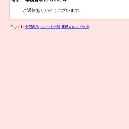
名前：
事務員等
ID:kIwXc34I
ご返信ありがとうございます。
Page:
1
|
全部表示
スレッド一覧
新規スレッド作成