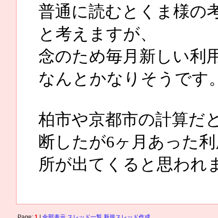
普通に読むとくま様の
と考えますが、
念のため毎月新しい利
なんとかなりそうです
柏市や京都市の計算だ
断したが6ヶ月あった
所が出てくると思われ
Page:
1
|
全部表示
スレッド一覧
新規スレッド作成