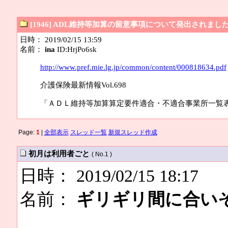
[1946] ADL維持等加算の留意事項について発出されまし
日時： 2019/02/15 13:59
名前：
ina
ID:HrjPo6sk
http://www.pref.mie.lg.jp/common/content/000818634.pdf
介護保険最新情報Vol.698
「ＡＤＬ維持等加算算定要件適合・不適合事業所一覧
Page:
1
|
全部表示
スレッド一覧
新規スレッド作成
初月は利用者ごと
( No.1 )
日時： 2019/02/15 18:17
名前：
ギリギリ間に合い