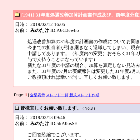
[1941] 31年度処遇改善加算計画書作成及び、前年度分
日時： 2019/02/12 16:05
名前：
みのたけ
ID:A6G3ewho
処遇改善加算の31年度の計画書の作成についてお聞
今までの担当者が引き継ぎなく退職してしまい、現在
申請してあります。（年度内の変更）おそらく31年2
与で支払うことになっています）
新たな31年度の申請の場合、加算を算定しない見込
また、31年度の7月の実績報告は変更した31年度2月
ご教授頂ければ幸いです。宜しくお願い致します。
Page:
1
|
全部表示
スレッド一覧
新規スレッド作成
皆様宜しくお願い致します。
( No.3 )
日時： 2019/02/13 09:46
名前：
みのたけ
ID:5kA0osSE
ご回答恐縮でございます。