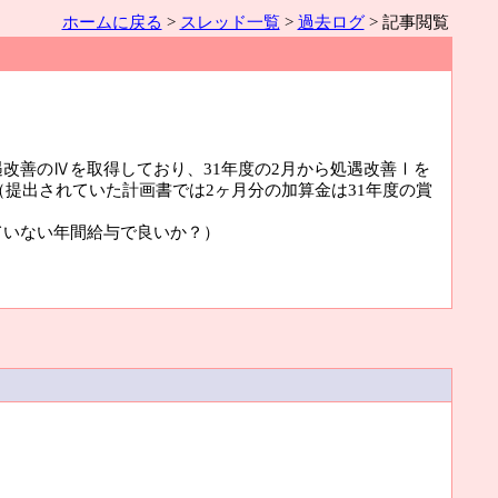
ホームに戻る
>
スレッド一覧
>
過去ログ
> 記事閲覧
改善のⅣを取得しており、31年度の2月から処遇改善Ⅰを
（提出されていた計画書では2ヶ月分の加算金は31年度の賞
ていない年間給与で良いか？）