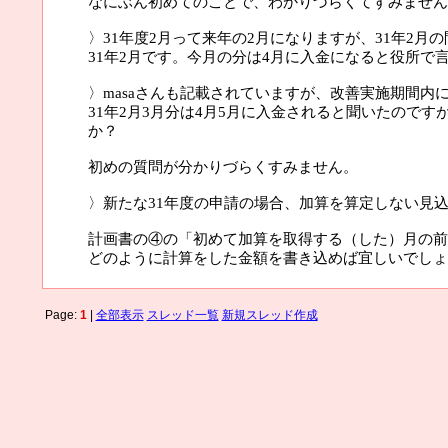
なにぶん初めてのことで、わかりづらくてすみません
〉31年度2月って来年の2月になりますが、31年2月
31年2月です。今月の分は4月に入金になると役所で
〉masaさんも記載されていますが、改善実施期間
31年2月3月分は4月5月に入金されると聞いたので
か？
初めの質問が分かりづらくすみません。
〉新たな31年度の申請の場合、加算を算定しない見
計画書の④の「初めて加算を取得する（した）月の前
どのように計算をした金額を書き込めば宜しいでしょ
Page:
1
|
全部表示
スレッド一覧
新規スレッド作成