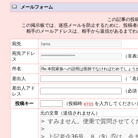
メールフォーム
この記事の投
この掲示板では、迷惑メールを防止するために、投稿者
相手のメールアドレスは、相手から返信があるまでわ
宛先
宛先アドレ
（非表
ス
件名
差出人
（「名
差出人アド
（必須
レス
投稿キー
（投稿時
を入力してください
元の文章（送信されません）