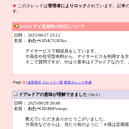
このスレッドは
管理者によりロック
されています。記事
す。
[5643] デイ送迎時の対応について
日時： 2025/08/27 23:12
名前：
わたべ
ID:K7GN5kx.
デイサービスで相談員をしています。
サ高住や住宅型有料から、デイサービスを利用する方
そこで質問ですが、やはり基本はドアtoドアなので
Page:
1
|
全部表示
スレッド一覧
新規スレッド作成
ドアtoドアの意味が理解できました
( No.2 )
日時： 2025/08/28 20:48
名前：
わたべ
ID:B0Fvmopc
教えていただきありがとうございました。
サ高住などからは、当たり前のように「Ａ様は定期巡