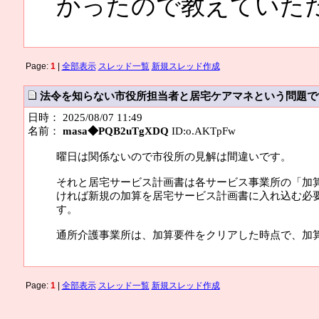
かったので教えていた
Page:
1
|
全部表示
スレッド一覧
新規スレッド作成
法令を知らない市役所担当者と居宅ケアマネという問題で
日時： 2025/08/07 11:49
名前：
masa◆PQB2uTgXDQ
ID:o.AKTpFw
曜日は関係ないので市役所の見解は間違いです。
それと居宅サービス計画書は各サービス事業所の「加
ければ新規の加算を居宅サービス計画書に入れ込む必
す。
通所介護事業所は、加算要件をクリアした時点で、加
Page:
1
|
全部表示
スレッド一覧
新規スレッド作成