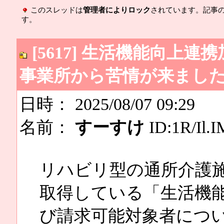
このスレッドは
管理者によりロック
されています。記事
す。
[5617] 生活機能向上
事業所から苦情が来まし
日時： 2025/08/07 09:29
名前：
すーすけ
ID:1R/Il.I
リハビリ型の通所介護
取得している「生活機
び請求可能対象者につ