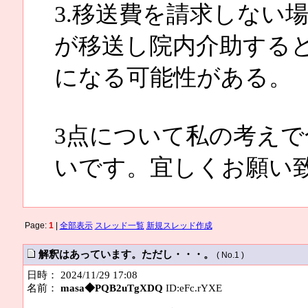
3.移送費を請求しない
が移送し院内介助する
になる可能性がある。
3点について私の考え
いです。宜しくお願い
Page:
1
|
全部表示
スレッド一覧
新規スレッド作成
解釈はあっています。ただし・・・。
( No.1 )
日時： 2024/11/29 17:08
名前：
masa◆PQB2uTgXDQ
ID:eFc.rYXE