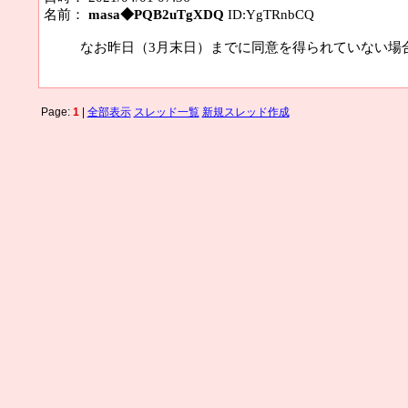
名前：
masa◆PQB2uTgXDQ
ID:YgTRnbCQ
なお昨日（3月末日）までに同意を得られていない場
Page:
1
|
全部表示
スレッド一覧
新規スレッド作成