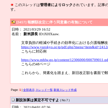
このスレッドは
管理者によりロック
されています。記事
す。
[3457] 報酬額改定に伴う同意書の有無について
日時： 2021/03/29 16:52
名前：
新米課長
ID:lXHXaaw.
文章負担の軽減や手続きの効率化における介護報酬改
https://www.yurokyo.or.jp/pdf.php?menu=item&id=241
こちらに対応例
https://www.mhlw.go.jp/content/12306000/000709011.pd
こちらの48ページ
これらから、簡素化を踏まえ、新旧改正額を書面で郵
Page:
1
|
全部表示
スレッド一覧
新規スレッド作成
新設加算は算定不可ですよ
( No.7 )
日時： 2021/04/01 07:36