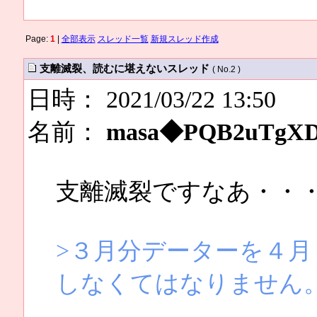
Page:
1
|
全部表示
スレッド一覧
新規スレッド作成
支離滅裂、読むに堪えないスレッド
( No.2 )
日時： 2021/03/22 13:50
名前：
masa◆PQB2uTgX
支離滅裂ですなあ・・
>３月分データーを４
しなくてはなりません