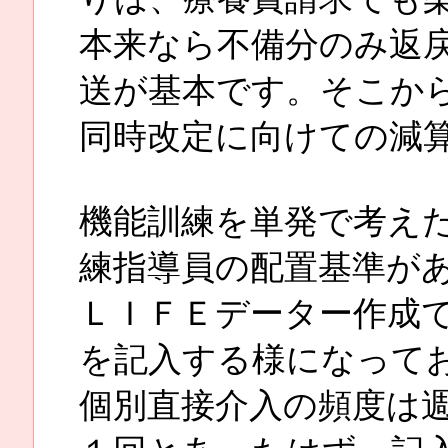
本来なら不備分のみ返
送が基本です。そこか
同時改定に向けての減
機能訓練を単発で考え
練指導員の配置基準が
ＬＩＦＥデーター作成
を記入する様になって
個別直接介入の頻度は