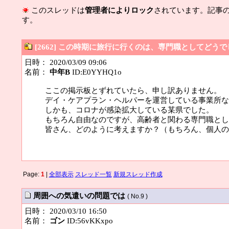
このスレッドは
管理者によりロック
されています。記事
す。
[2662] この時期に旅行に行くのは、専門職としてどう
日時： 2020/03/09 09:06
名前：
中年B
ID:E0YYHQ1o
ここの掲示板とずれていたら、申し訳ありません。
デイ・ケアプラン・ヘルパーを運営している事業所な
しかも、コロナが感染拡大している某県でした。
もちろん自由なのですが、高齢者と関わる専門職とし
皆さん、どのように考えますか？（もちろん、個人の
Page:
1
|
全部表示
スレッド一覧
新規スレッド作成
周囲への気遣いの問題では
( No.9 )
日時： 2020/03/10 16:50
名前：
ゴン
ID:56vKKxpo