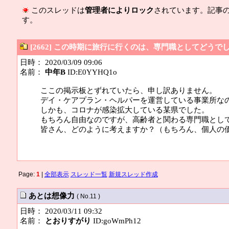
このスレッドは
管理者によりロック
されています。記事
す。
[2662] この時期に旅行に行くのは、専門職としてどうで
日時： 2020/03/09 09:06
名前：
中年B
ID:E0YYHQ1o
ここの掲示板とずれていたら、申し訳ありません。
デイ・ケアプラン・ヘルパーを運営している事業所な
しかも、コロナが感染拡大している某県でした。
もちろん自由なのですが、高齢者と関わる専門職とし
皆さん、どのように考えますか？（もちろん、個人の
Page:
1
|
全部表示
スレッド一覧
新規スレッド作成
あとは想像力
( No.11 )
日時： 2020/03/11 09:32
名前：
とおりすがり
ID:goWmPh12